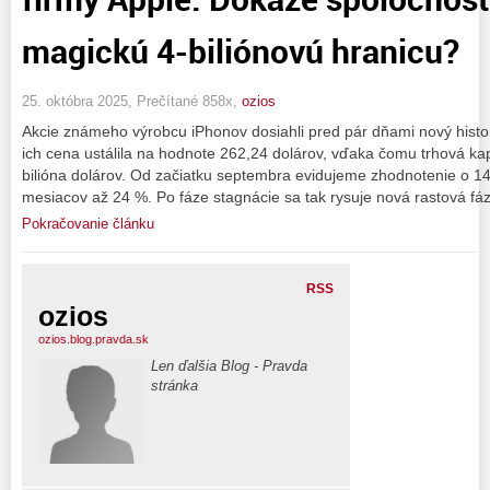
magickú 4-biliónovú hranicu?
25. októbra 2025, Prečítané 858x,
ozios
Akcie známeho výrobcu iPhonov dosiahli pred pár dňami nový histor
ich cena ustálila na hodnote 262,24 dolárov, vďaka čomu trhová kapi
bilióna dolárov. Od začiatku septembra evidujeme zhodnotenie o 1
mesiacov až 24 %. Po fáze stagnácie sa tak rysuje nová rastová fáz
Pokračovanie článku
RSS
ozios
ozios.blog.pravda.sk
Len ďalšia Blog - Pravda
stránka