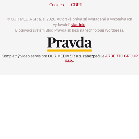
Cookies
GDPR
© OUR MEDIA SR a. s. 2026. Autorské práva sú vyhradené a vykonáva ich
vydavateľ,
viac info
.
Blogovací systém Blog.Pravda.sk beží na technológií Wordpress.
Kompletný video servis pre OUR MEDIA SR a.s. zabezpečuje
ARBERTO GROUP
s.r.o.
.