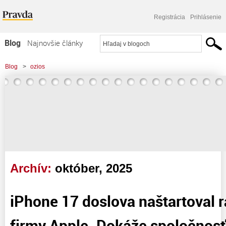
Registrácia
Prihlásenie
Blog
Najnovšie články
Najčítanejšie články
Blog
>
ozios
Najkomentovanejšie články
>
iPhone 17 doslova naštartoval rast hodnoty firmy Apple. Dokáže spoločnosť
Zoznam blogov
prelomiť magickú 4-biliónovú
Komerčné blogy
Archív:
október, 2025
iPhone 17 doslova naštartoval 
firmy Apple. Dokáže spoločnosť