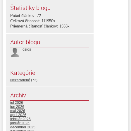
Štatistiky blogu
Počet článkov: 72
Celková čítanosť: 111950x
Priemerná čítanosť článkov: 1555x
Autor blogu
ozios
Kategórie
Nezaradené
(72)
Archív
júl 2026
jún 2026
máj 2026
apríl 2026
február 2026
január 2026
december 2025